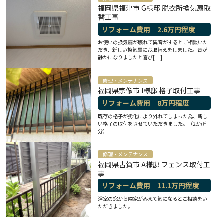
福岡県福津市 G様邸 脱衣所換気扇取
替工事
リフォーム費用
2.6
万円程度
お使いの換気扇が壊れて異音がするとご相談いた
だき、新しい換気扇にお取替えをしました。音が
静かになりましたと喜び[…]
修理・メンテナンス
福岡県宗像市 I様邸 格子取付工事
リフォーム費用
8
万円程度
既存の格子が劣化により外れてしまった為、新し
い格子の取付をさせていただきました。（2か所
分）
修理・メンテナンス
福岡県古賀市 A様邸 フェンス取付工
事
リフォーム費用
11.1
万円程度
浴室の窓から隣家がみえて気になるとご相談をい
ただきました。