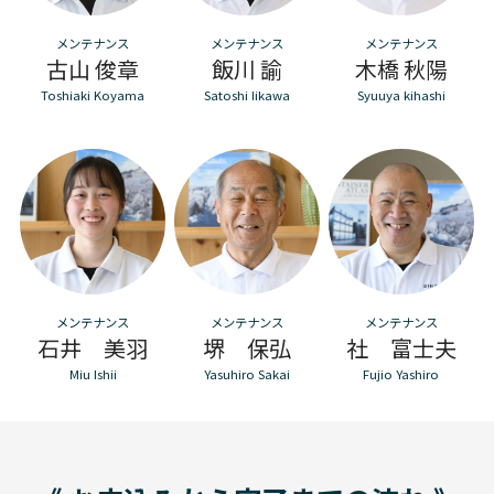
メンテナンス
メンテナンス
メンテナンス
古山 俊章
飯川 諭
木橋 秋陽
Toshiaki Koyama
Satoshi Iikawa
Syuuya kihashi
メンテナンス
メンテナンス
メンテナンス
石井 美羽
堺 保弘
社 富士夫
Miu Ishii
Yasuhiro Sakai
Fujio Yashiro