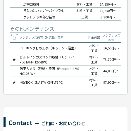
点検口取付
材料・工賃
14,850円〜
押入内にハンガーパイプ取付
材料・工賃
14,630円〜
ウッドデッキ部分補修
工賃
3,300円〜
その他メンテナンス
メンテナンス
セットプ
メンテナンス内容（対応品／箇所）
料金内訳
ラン
料金
対応
材料・
コーキング打ち工事（キッチン・浴室）
16,500円〜
工賃
ビルトインガスコンロ取替（リンナイ
材料・
★
73,700円〜
RB31AM4H2R-BW）
工賃
防犯カメラ（無線）設置（Panasonic VS-
材料・
44,000円〜
HC105-W）
工賃
材料・
★
宅配BOX（NASTA KS-TLT340）
97,900円〜
工賃
Contact
ご相談・お問い合わせ