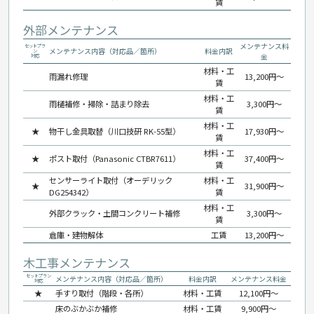
賃
外部メンテナンス
メンテナンス料
セットプラ
メンテナンス内容（対応品／箇所）
料金内訳
ン
金
対応
材料・工
雨漏れ修理
13,200円〜
賃
材料・工
雨樋補修・掃除・詰まり除去
3,300円〜
賃
材料・工
★
物干し金具取替（川口技研 RK-55型）
17,930円〜
賃
材料・工
★
ポスト取付（Panasonic CTBR7611）
37,400円〜
賃
センサーライト取付（オーデリック
材料・工
★
31,900円〜
DG254342）
賃
材料・工
外部クラック・土間コンクリート補修
3,300円〜
賃
倉庫・建物解体
工賃
13,200円〜
木工事メンテナンス
セットプラン
メンテナンス内容（対応品／箇所）
料金内訳
メンテナンス料金
対応
★
手すり取付（階段・各所）
材料・工賃
12,100円〜
床のぶかぶか補修
材料・工賃
9,900円〜