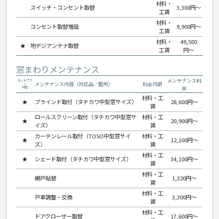
材料・
スイッチ・コンセント取替
3,300円〜
工賃
材料・
コンセント取替増設
9,900円〜
工賃
材料・
49,500
★
地デジアンテナ取替
工賃
円〜
窓まわりメンテナンス
メンテナンス料
セットプラ
メンテナンス内容（対応品／箇所）
料金内訳
ン
金
対応
材料・工
★
ブラインド取付（タチカワ中型窓サイズ）
28,600円〜
賃
ロールスクリーン取付（タチカワ中型窓サ
材料・工
★
20,900円〜
イズ）
賃
カーテンレール取付（TOSO中型窓サイ
材料・工
★
12,100円〜
ズ）
賃
材料・工
★
シェード取付（タチカワ中型窓サイズ）
34,100円〜
賃
材料・工
網戸貼替
1,320円〜
賃
材料・工
戸車調整・交換
3,300円〜
賃
材料・工
ドアクローザー取替
17,600円〜