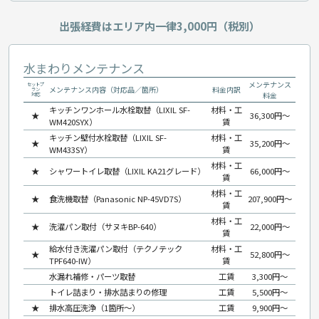
出張経費はエリア内一律3,000円（税別）
水まわりメンテナンス
メンテナンス
セットプ
メンテナンス内容（対応品／箇所）
料金内訳
ラン
料金
対応
キッチンワンホール水栓取替（LIXIL SF-
材料・工
★
36,300円〜
WM420SYX）
賃
キッチン壁付水栓取替（LIXIL SF-
材料・工
★
35,200円〜
WM433SY）
賃
材料・工
★
シャワートイレ取替（LIXIL KA21グレード）
66,000円〜
賃
材料・工
★
食洗機取替（Panasonic NP-45VD7S）
207,900円〜
賃
材料・工
★
洗濯パン取付（サヌキBP-640）
22,000円〜
賃
給水付き洗濯パン取付（テクノテック
材料・工
★
52,800円〜
TPF640-IW）
賃
水漏れ補修・パーツ取替
工賃
3,300円〜
トイレ詰まり・排水詰まりの修理
工賃
5,500円〜
★
排水高圧洗浄（1箇所〜）
工賃
9,900円〜