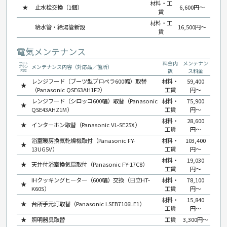
材料・工
★
止水栓交換（1個）
6,600円〜
賃
材料・工
給水管・給湯管新設
16,500円〜
賃
電気メンテナンス
料金内
メンテナン
セット
メンテナンス内容（対応品／箇所）
プラン
訳
ス料金
対応
レンジフード（ブーツ型プロペラ600幅）取替
材料・
59,400
★
（Panasonic QSE63AH1F2）
工賃
円〜
レンジフード（シロッコ600幅）取替（Panasonic
材料・
75,900
★
QSE43AHZ1M）
工賃
円〜
材料・
28,600
★
インターホン取替（Panasonic VL-SE25X）
工賃
円〜
浴室暖房換気乾燥機取付（Panasonic FY-
材料・
103,400
★
13UG5V）
工賃
円〜
材料・
19,030
★
天井付浴室換気扇取付（Panasonic FY-17C8）
工賃
円〜
IHクッキングヒーター（600幅）交換（日立HT-
材料・
78,100
★
K60S）
工賃
円〜
材料・
15,840
★
台所手元灯取替（Panasonic LSEB7106LE1）
工賃
円〜
★
照明器具取替
工賃
3,300円〜