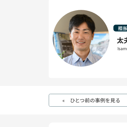
担
太
Isam
« ひとつ前の事例を見る