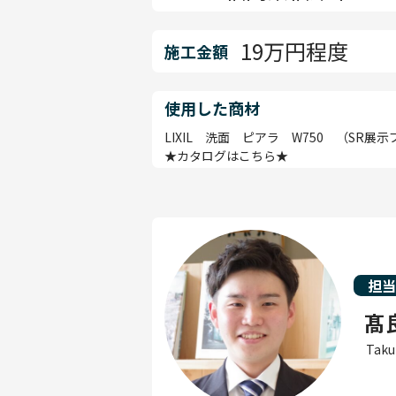
19万円程度
施工金額
使用した商材
LIXIL 洗面 ピアラ W750 （SR展
★カタログはこちら★
担
髙
Taku