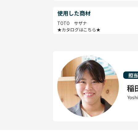
使用した商材
TOTO サザナ
★カタログはこちら★
担
稲
Yosh