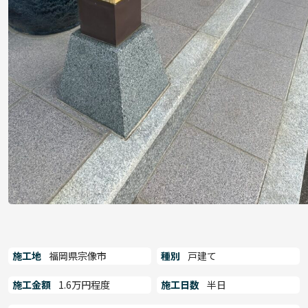
施工地
福岡県宗像市
種別
戸建て
施工金額
1.6万円程度
施工日数
半日