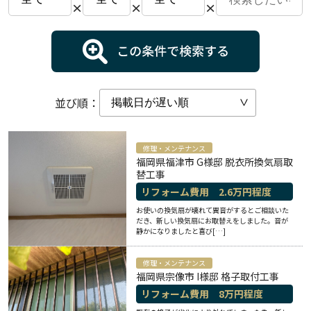
×
×
×
並び順：
修理・メンテナンス
福岡県福津市 G様邸 脱衣所換気扇取
替工事
リフォーム費用
2.6
万円程度
お使いの換気扇が壊れて異音がするとご相談いた
だき、新しい換気扇にお取替えをしました。音が
静かになりましたと喜び[…]
修理・メンテナンス
福岡県宗像市 I様邸 格子取付工事
リフォーム費用
8
万円程度