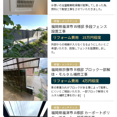
お使いの浴室暖房乾燥機が故障してしまった為、
弊社にて取替工事をさせていただきました。
修理・メンテナンス
福岡県福津市 W様邸 多段フェンス
設置工事
リフォーム費用
25
万円程度
外部からの視線が入らなくなるようにしたいとご
希望いただき、目隠しフェンスを設置致しまし
た。
修理・メンテナンス
福岡県宗像市 R様邸 ブロック一部解
体・モルタル補修工事
リフォーム費用
4
万円程度
車の車庫入れがブロックがある事によって駐車し
にくいとご相談いただき、一部ブロック解体とモ
ルタル補修工事を行いま[…]
修理・メンテナンス
福岡県福津市 A様邸 カーポートポリ