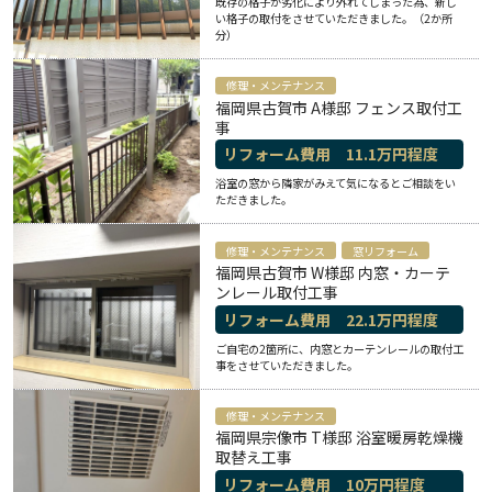
既存の格子が劣化により外れてしまった為、新し
い格子の取付をさせていただきました。（2か所
分）
修理・メンテナンス
福岡県古賀市 A様邸 フェンス取付工
事
リフォーム費用
11.1
万円程度
浴室の窓から隣家がみえて気になるとご相談をい
ただきました。
修理・メンテナンス
窓リフォーム
福岡県古賀市 W様邸 内窓・カーテ
ンレール取付工事
リフォーム費用
22.1
万円程度
ご自宅の2箇所に、内窓とカーテンレールの取付工
事をさせていただきました。
修理・メンテナンス
福岡県宗像市 T様邸 浴室暖房乾燥機
取替え工事
リフォーム費用
10
万円程度