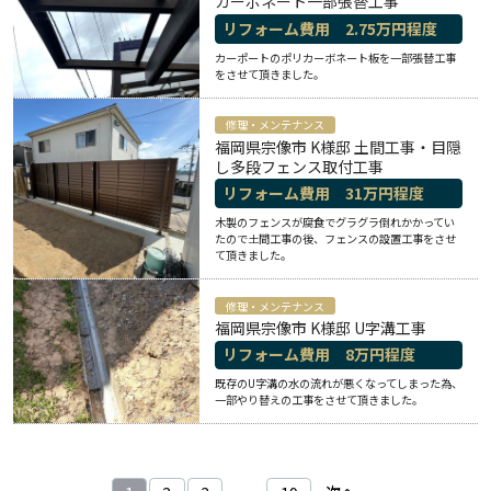
カーボネート一部張替工事
リフォーム費用
2.75
万円程度
カーポートのポリカーボネート板を一部張替工事
をさせて頂きました。
修理・メンテナンス
福岡県宗像市 K様邸 土間工事・目隠
し多段フェンス取付工事
リフォーム費用
31
万円程度
木製のフェンスが腐食でグラグラ倒れかかってい
たので土間工事の後、フェンスの設置工事をさせ
て頂きました。
修理・メンテナンス
福岡県宗像市 K様邸 U字溝工事
リフォーム費用
8
万円程度
既存のU字溝の水の流れが悪くなってしまった為、
一部やり替えの工事をさせて頂きました。