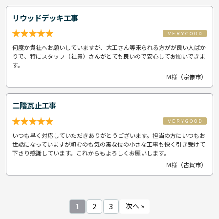
リウッドデッキ工事
ＶＥＲＹＧＯＯＤ
何度か貴社へお願いしていますが、大工さん等来られる方がが良い人ばか
りで、特にスタッフ（社員）さんがとても良いので安心してお願いできま
す。
Ｍ様（宗像市）
二階瓦止工事
ＶＥＲＹＧＯＯＤ
いつも早く対応していただきありがとうございます。担当の方にいつもお
世話になっていますが頼むのも気の毒な位の小さな工事も快く引き受けて
下さり感謝しています。これからもよろしくお願いします。
Ｍ様（古賀市）
次へ »
1
2
3