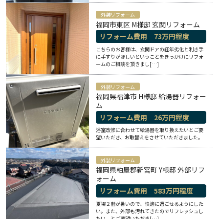
外装リフォーム
福岡市東区 M様邸 玄関リフォーム
リフォーム費用
73
万円程度
こちらのお客様は、玄関ドアの経年劣化と利き手
に手すりがほしいということをきっかけにリフォ
ームのご相談を頂きまし[…]
外装リフォーム
福岡県福津市 H様邸 給湯器リフォー
ム
リフォーム費用
26
万円程度
浴室改修に合わせて給湯器を取り換えたいとご要
望いただき、お取替えをさせていただきました。
外装リフォーム
福岡県粕屋郡新宮町 Y様邸 外部リフ
ォーム
リフォーム費用
583
万円程度
夏場２階が暑いので、快適に過ごせるようにした
い。また、外部も汚れてきたのでリフレッシュし
たい。とご要望いただき[…]