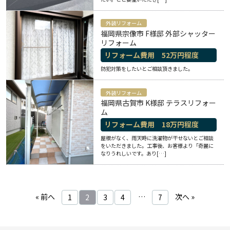
外装リフォーム
福岡県宗像市 F様邸 外部シャッター
リフォーム
リフォーム費用
52
万円程度
防犯対策をしたいとご相談頂きました。
外装リフォーム
福岡県古賀市 K様邸 テラスリフォー
ム
リフォーム費用
18
万円程度
屋根がなく、雨天時に洗濯物が干せないとご相談
をいただきました。工事後、お客様より「奇麗に
なりうれしいです。あり[…]
« 前へ
…
次へ »
1
2
3
4
7