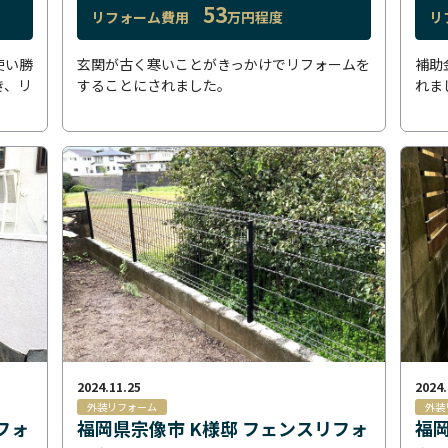
53
リフォーム費用
万円程度
リ
使い勝
玄関が古く寒いことがきっかけでリフォームを
補助
き、リ
することにされました。
れま
2024.11.25
2024.
外装リフォーム
外装
フォ
福岡県宗像市 K様邸 フェンスリフォ
福岡