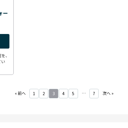
ォー
室を、
てい
« 前へ
…
次へ »
1
2
3
4
5
7