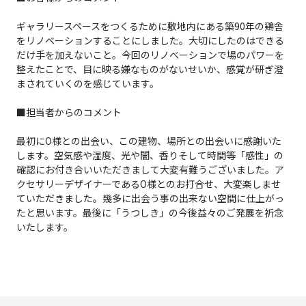
ギャラリースペースをつくるために敷地内にある築90年の鶏舎
をリノベーションすることにしました。大切にしたのはできる
だけ手を加えないこと。今回のリノベーションで場のパワーを
整えたことで、目に映る嫌なものがないせいか、感覚が研ぎ澄
まされていくのを感じています。
■担当者からのコメント
最初にO様との出会い、この建物、場所との出会いに感謝いた
します。空気感や湿度、光や闇、香りそして時間等「感性」の
確認にお付き合いいただきまして大変有難うございました。ア
クセサリーデザイナーであるO様とのお打合せ、大変楽しませ
ていただきました。幾多に出会う事の出来ない空間に仕上がっ
たと思います。最後に「うつしき」の今後益々のご発展を祈念
いたします。