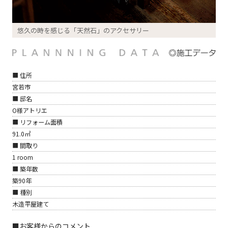
悠久の時を感じる「天然石」のアクセサリー
■ 住所
宮若市
■ 邸名
O様アトリエ
■ リフォーム面積
91.0㎡
■ 間取り
1 room
■ 築年数
築90年
■ 種別
木造平屋建て
■お客様からのコメント